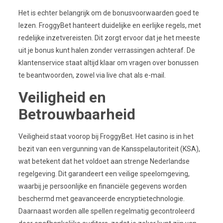
Het is echter belangrijk om de bonusvoorwaarden goed te
lezen. FroggyBet hanteert duidelijke en eerlijke regels, met
redelijke inzetvereisten. Dit zorgt ervoor dat je het meeste
uit je bonus kunt halen zonder verrassingen achteraf. De
klantenservice staat altijd klaar om vragen over bonussen
te beantwoorden, zowel via live chat als e-mail.
Veiligheid en
Betrouwbaarheid
Veiligheid staat voorop bij FroggyBet. Het casino is in het
bezit van een vergunning van de Kansspelautoriteit (KSA),
wat betekent dat het voldoet aan strenge Nederlandse
regelgeving. Dit garandeert een veilige speelomgeving,
waarbij je persoonlijke en financiële gegevens worden
beschermd met geavanceerde encryptietechnologie.
Daarnaast worden alle spellen regelmatig gecontroleerd