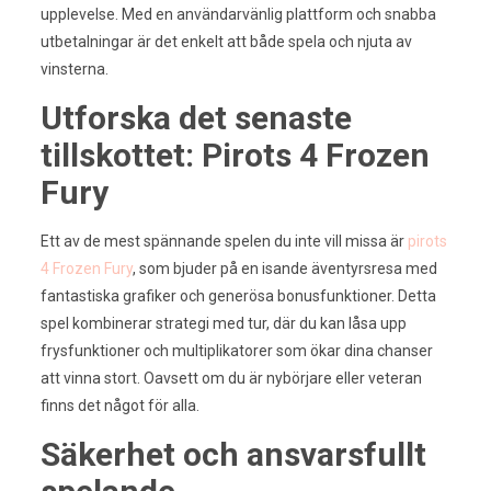
upplevelse. Med en användarvänlig plattform och snabba
utbetalningar är det enkelt att både spela och njuta av
vinsterna.
Utforska det senaste
tillskottet: Pirots 4 Frozen
Fury
Ett av de mest spännande spelen du inte vill missa är
pirots
4 Frozen Fury
, som bjuder på en isande äventyrsresa med
fantastiska grafiker och generösa bonusfunktioner. Detta
spel kombinerar strategi med tur, där du kan låsa upp
frysfunktioner och multiplikatorer som ökar dina chanser
att vinna stort. Oavsett om du är nybörjare eller veteran
finns det något för alla.
Säkerhet och ansvarsfullt