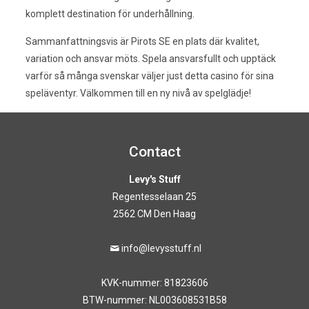
komplett destination för underhållning.
Sammanfattningsvis är Pirots SE en plats där kvalitet,
variation och ansvar möts. Spela ansvarsfullt och upptäck
varför så många svenskar väljer just detta casino för sina
speläventyr. Välkommen till en ny nivå av spelglädje!
Contact
Levy's Stuff
Regentesselaan 25
2562 CM Den Haag
info@levysstuff.nl
KVK-nummer: 81823606
BTW-nummer: NL003608531B58