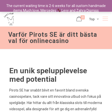
The current waiting time is 2-6 weeks for all custom handmade
items.Much love, Mercedes
Levy and Zahra
Dismiss
0
Top
Varför Pirots SE är ditt bästa
val för onlinecasino
En unik spelupplevelse
med potential
Pirots SE har snabbt blivit en favorit bland svenska
casinospelare, tack vare sitt innovativa utbud och fokus på
spelglädje. Här hittar du allt från klassiska slots till moderna
videospel, alla designade för att ge dig en adrenalinfylld