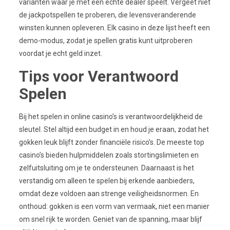
varianten waar je met een echte dealer speelt. Vergeet niet
de jackpotspellen te proberen, die levensveranderende
winsten kunnen opleveren. Elk casino in deze lijst heeft een
demo-modus, zodat je spellen gratis kunt uitproberen
voordat je echt geld inzet.
Tips voor Verantwoord
Spelen
Bij het spelen in online casino’s is verantwoordelijkheid de
sleutel. Stel altijd een budget in en houd je eraan, zodat het
gokken leuk blijft zonder financiële risico’s. De meeste top
casino’s bieden hulpmiddelen zoals stortingslimieten en
zelfuitsluiting om je te ondersteunen. Daarnaast is het
verstandig om alleen te spelen bij erkende aanbieders,
omdat deze voldoen aan strenge veiligheidsnormen. En
onthoud: gokken is een vorm van vermaak, niet een manier
om snel rijk te worden. Geniet van de spanning, maar blijf