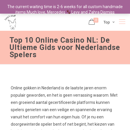
The current waiting time is 2-6 weeks for all custom handmade
items.Much love, Mercedes
Levy and Zahra
Dismiss
0
Top
Top 10 Online Casino NL: De
Ultieme Gids voor Nederlandse
Spelers
Online gokken in Nederland is de laatste jaren enorm
populair geworden, en het is geen verrassing waarom. Met
een groeiend aantal gecertificeerde platforms kunnen
spelers genieten van een veilige en spannende ervaring
vanuit het comfort van hun eigen huis. Of je nu een
doorgewinterde speler bent of net begint, het kiezen van