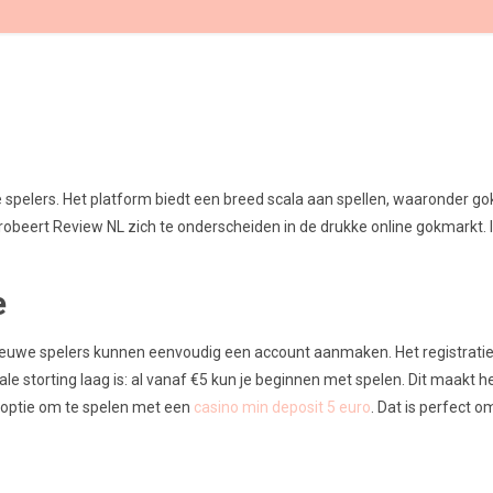
e spelers. Het platform biedt een breed scala aan spellen, waaronder gok
robeert Review NL zich te onderscheiden in de drukke online gokmarkt. 
e
Nieuwe spelers kunnen eenvoudig een account aanmaken. Het registratie
e storting laag is: al vanaf €5 kun je beginnen met spelen. Dit maakt h
e optie om te spelen met een
casino min deposit 5 euro
. Dat is perfect o