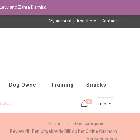
Levy and Zahra
Dismiss
My account
About me
Contact
Dog Owner
Training
Snacks
0
ucts
Top
Home
Geen categorie
Review NL: Een Uitgebreide Blik op het Online Casino in
het Nederlands