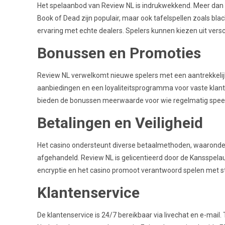
Het spelaanbod van Review NL is indrukwekkend. Meer dan 
Book of Dead zijn populair, maar ook tafelspellen zoals bla
ervaring met echte dealers. Spelers kunnen kiezen uit versc
Bonussen en Promoties
Review NL verwelkomt nieuwe spelers met een aantrekkelijk
aanbiedingen en een loyaliteitsprogramma voor vaste klanten
bieden de bonussen meerwaarde voor wie regelmatig speel
Betalingen en Veiligheid
Het casino ondersteunt diverse betaalmethoden, waaronder 
afgehandeld. Review NL is gelicentieerd door de Kansspelau
encryptie en het casino promoot verantwoord spelen met sto
Klantenservice
De klantenservice is 24/7 bereikbaar via livechat en e-mail.