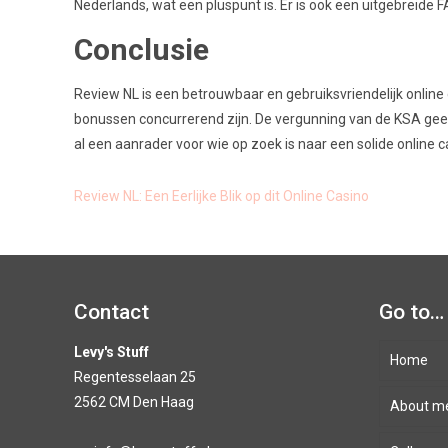
Nederlands, wat een pluspunt is. Er is ook een uitgebreide 
Conclusie
Review NL is een betrouwbaar en gebruiksvriendelijk onlin
bonussen concurrerend zijn. De vergunning van de KSA geeft v
al een aanrader voor wie op zoek is naar een solide online c
Review NL: Een Eerlijke Blik op dit Online Casino
Contact
Go to…
Levy's Stuff
Home
Regentesselaan 25
2562 CM Den Haag
About m