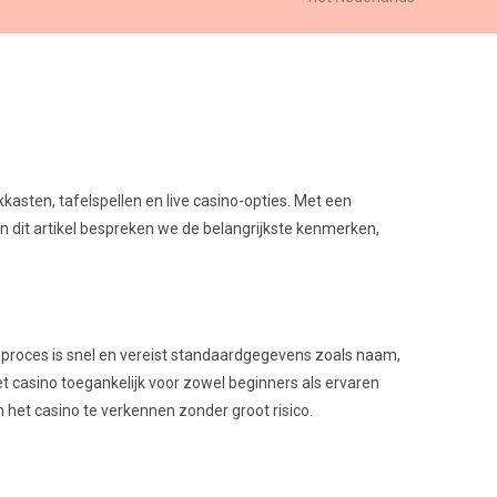
kasten, tafelspellen en live casino-opties. Met een
In dit artikel bespreken we de belangrijkste kenmerken,
proces is snel en vereist standaardgegevens zoals naam,
et casino toegankelijk voor zowel beginners als ervaren
m het casino te verkennen zonder groot risico.