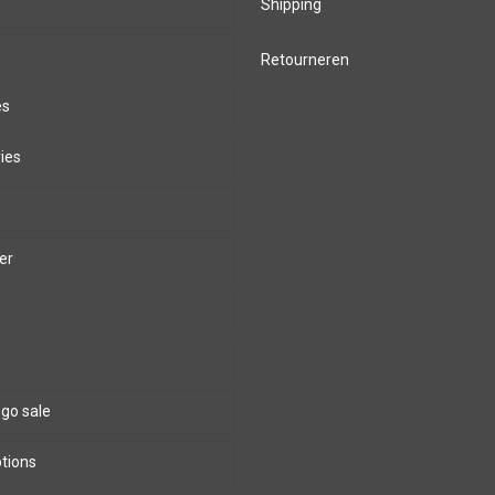
Shipping
Retourneren
es
ies
er
 go sale
ptions