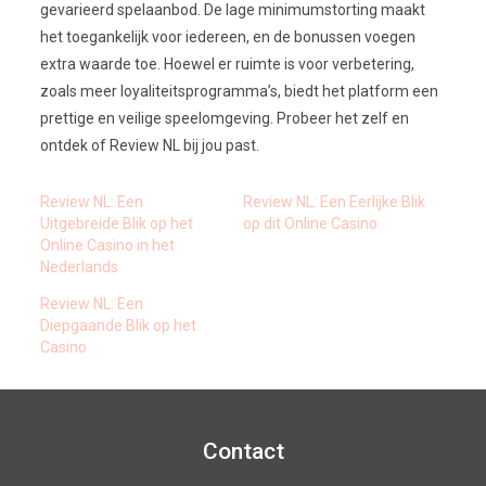
gevarieerd spelaanbod. De lage minimumstorting maakt
het toegankelijk voor iedereen, en de bonussen voegen
extra waarde toe. Hoewel er ruimte is voor verbetering,
zoals meer loyaliteitsprogramma’s, biedt het platform een
prettige en veilige speelomgeving. Probeer het zelf en
ontdek of Review NL bij jou past.
Review NL: Een
Review NL: Een Eerlijke Blik
Uitgebreide Blik op het
op dit Online Casino
Online Casino in het
Nederlands
Review NL: Een
Diepgaande Blik op het
Casino
Contact