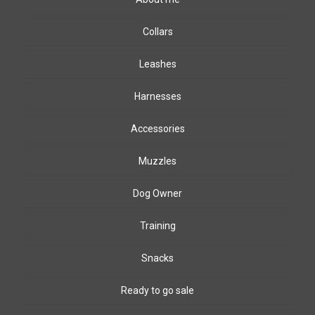
Collars
Leashes
Harnesses
Accessories
Muzzles
Dog Owner
Training
Snacks
Ready to go sale