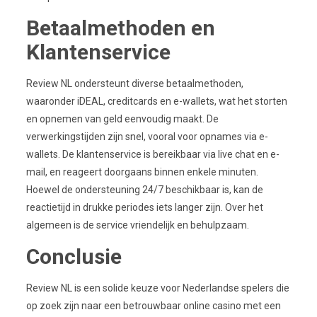
Betaalmethoden en
Klantenservice
Review NL ondersteunt diverse betaalmethoden,
waaronder iDEAL, creditcards en e-wallets, wat het storten
en opnemen van geld eenvoudig maakt. De
verwerkingstijden zijn snel, vooral voor opnames via e-
wallets. De klantenservice is bereikbaar via live chat en e-
mail, en reageert doorgaans binnen enkele minuten.
Hoewel de ondersteuning 24/7 beschikbaar is, kan de
reactietijd in drukke periodes iets langer zijn. Over het
algemeen is de service vriendelijk en behulpzaam.
Conclusie
Review NL is een solide keuze voor Nederlandse spelers die
op zoek zijn naar een betrouwbaar online casino met een