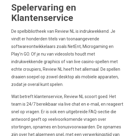
Spelervaring en
Klantenservice
De spelbibliotheek van Review NL is indrukwekkend. Je
vindt er honderden titels van toonaangevende
softwareontwikkelaars zoals NetEnt, Microgaming en
Play’n GO. Of je nu van videoslots houdt met
indrukwekkende graphics of van live casino-spellen met
echte croupiers, Review NL heeft het allemaal. De spellen
draaien soepel op zowel desktop als mobiele apparaten,
zodat je overal kunt spelen.
Wat betreft klantenservice, Review NL scoort goed. Het
team is 24/7 bereikbaar via live chat en e-mail, en reageert
snel op vragen. Er is ook een uitgebreide FAQ-sectie die
antwoord geeft op veelvoorkomende vragen over
stortingen, opnames en bonusvoorwaarden. De opnames
zijn over het algemeen snel, met een verwerkingstijd van