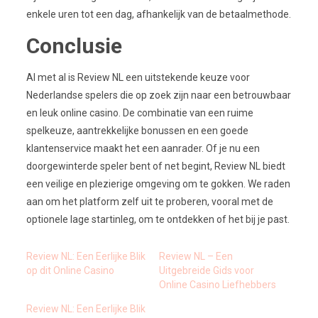
enkele uren tot een dag, afhankelijk van de betaalmethode.
Conclusie
Al met al is Review NL een uitstekende keuze voor
Nederlandse spelers die op zoek zijn naar een betrouwbaar
en leuk online casino. De combinatie van een ruime
spelkeuze, aantrekkelijke bonussen en een goede
klantenservice maakt het een aanrader. Of je nu een
doorgewinterde speler bent of net begint, Review NL biedt
een veilige en plezierige omgeving om te gokken. We raden
aan om het platform zelf uit te proberen, vooral met de
optionele lage startinleg, om te ontdekken of het bij je past.
Review NL: Een Eerlijke Blik
Review NL – Een
op dit Online Casino
Uitgebreide Gids voor
Online Casino Liefhebbers
Review NL: Een Eerlijke Blik