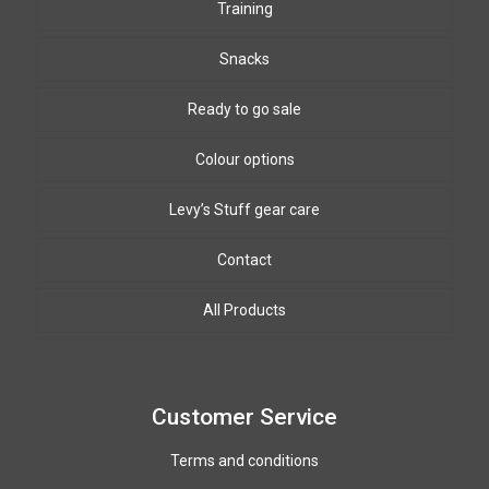
Training
Snacks
Ready to go sale
Colour options
Levy’s Stuff gear care
Biothane Colours
8mm & 10mm PPm colours
Leather colours
Contact
Winding wire colours
All Products
Paracord colours
12mm PPM colours
Customer Service
Terms and conditions