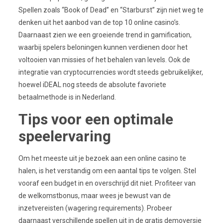
Spellen zoals “Book of Dead” en “Starburst” zijn niet weg te
denken uit het aanbod van de top 10 online casino’s.
Daarnaast zien we een groeiende trend in gamification,
waarbij spelers beloningen kunnen verdienen door het
voltooien van missies of het behalen van levels. Ook de
integratie van cryptocurrencies wordt steeds gebruikelijker,
hoewel iDEAL nog steeds de absolute favoriete
betaalmethode is in Nederland.
Tips voor een optimale
speelervaring
Om het meeste uit je bezoek aan een online casino te
halen, is het verstandig om een aantal tips te volgen. Stel
vooraf een budget in en overschrijd dit niet. Profiteer van
de welkomstbonus, maar wees je bewust van de
inzetvereisten (wagering requirements). Probeer
daarnaast verschillende spellen uit in de gratis demoversie