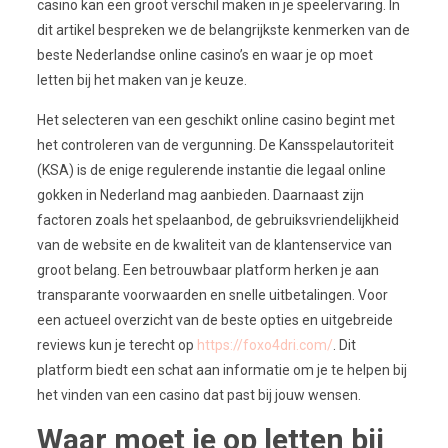
casino kan een groot verschil maken in je speelervaring. In
dit artikel bespreken we de belangrijkste kenmerken van de
beste Nederlandse online casino’s en waar je op moet
letten bij het maken van je keuze.
Het selecteren van een geschikt online casino begint met
het controleren van de vergunning. De Kansspelautoriteit
(KSA) is de enige regulerende instantie die legaal online
gokken in Nederland mag aanbieden. Daarnaast zijn
factoren zoals het spelaanbod, de gebruiksvriendelijkheid
van de website en de kwaliteit van de klantenservice van
groot belang. Een betrouwbaar platform herken je aan
transparante voorwaarden en snelle uitbetalingen. Voor
een actueel overzicht van de beste opties en uitgebreide
reviews kun je terecht op
https://foxo4dri.com/
. Dit
platform biedt een schat aan informatie om je te helpen bij
het vinden van een casino dat past bij jouw wensen.
Waar moet je op letten bij