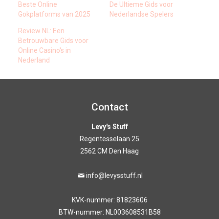
Beste Online
De Ultieme Gids voor
Gokplatforms van 2025
Nederlandse Spelers
Review NL: Een
Betrouwbare Gids voor
Online Casino's in
Nederland
Contact
Levy's Stuff
Regentesselaan 25
2562 CM Den Haag
info@levysstuff.nl
KVK-nummer: 81823606
BTW-nummer: NL003608531B58